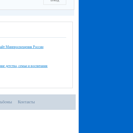
айт Минпросвещения России
ние детства, семьи и воспитания
льбомы
Контакты