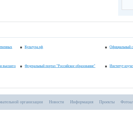
ственных
Культура.рф
Официальный с
 и высшего
Федеральный портал "Российское образование"
Институт изуче
овательной организации
Новости
Информация
Проекты
Фотоа