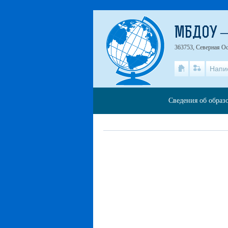
МБДОУ –
363753, Северная Ос
Напи
Сведения об образ