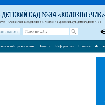
 ДЕТСКИЙ САД №34 «КОЛОКОЛЬЧИК
етия - Алания Респ, Моздокский р-н, Моздок г, Гуржибекова ул, домовладение № 14
сать письмо
овательной организации
Новости
Информация
Проекты
Фотоа