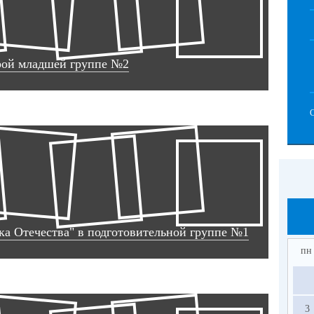
рой младшей группе №2
ка Отечества" в подготовительной группе №1
пн
3