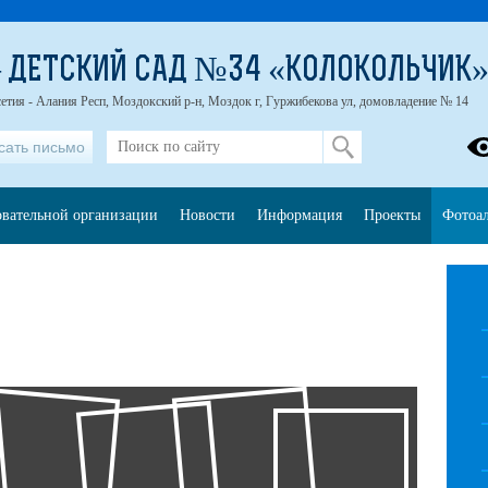
 ДЕТСКИЙ САД №34 «КОЛОКОЛЬЧИК
етия - Алания Респ, Моздокский р-н, Моздок г, Гуржибекова ул, домовладение № 14
сать письмо
овательной организации
Новости
Информация
Проекты
Фотоа