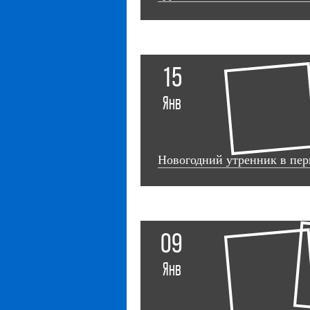
15
Янв
Новогодний утренник в пе
09
Янв