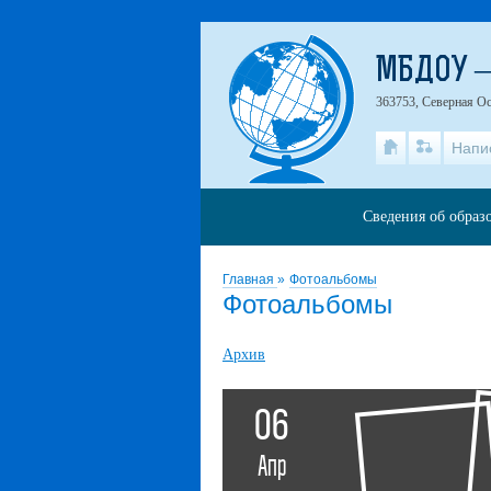
МБДОУ –
363753, Северная Ос
Напи
Сведения об образ
Главная
»
Фотоальбомы
Фотоальбомы
Архив
06
Апр