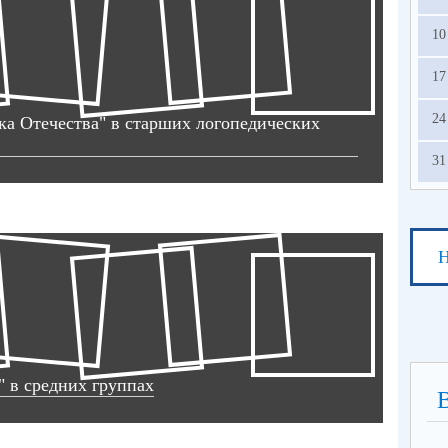
10
17
24
ка Отечества" в старших логопедических
31
Н
" в средних группах