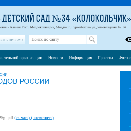
 ДЕТСКИЙ САД №34 «КОЛОКОЛЬЧИК
етия - Алания Респ, Моздокский р-н, Моздок г, Гуржибекова ул, домовладение № 14
сать письмо
овательной организации
Новости
Информация
Проекты
Фотоа
ССИИ
РОДОВ РОССИИ
25g..pdf
(скачать)
(посмотреть)