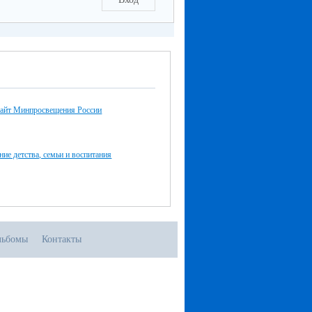
айт Минпросвещения России
ние детства, семьи и воспитания
льбомы
Контакты