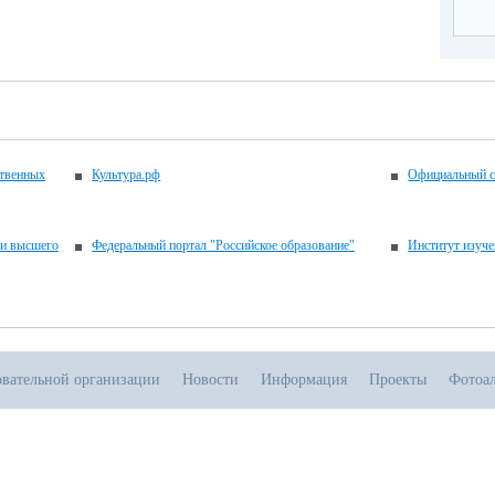
ственных
Культура.рф
Официальный с
 и высшего
Федеральный портал "Российское образование"
Институт изуче
овательной организации
Новости
Информация
Проекты
Фотоа