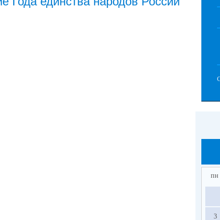
е Года единства народов России
пн
3