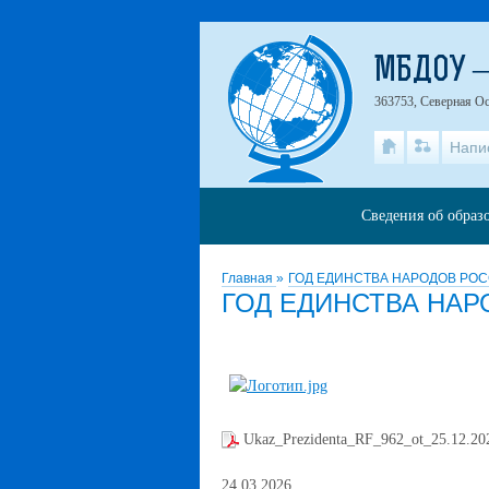
МБДОУ –
363753, Северная Ос
Напи
Сведения об образ
Главная
»
ГОД ЕДИНСТВА НАРОДОВ РО
ГОД ЕДИНСТВА НА
Ukaz_Prezidenta_RF_962_ot_25.12.20
24.03.2026